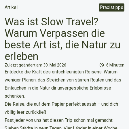
Artikel
Praxistipps
Was ist Slow Travel?
Warum Verpassen die
beste Art ist, die Natur zu
erleben
Lesezeit
Zuletzt geändert am 30. Mai 2026
6 Minuten
Entdecke die Kraft des entschleunigten Reisens. Warum
weniger Planen, das Streichen von starren Routen und das
Eintauchen in die Natur dir unvergessliche Erlebnisse
schenken.
Die Reise, die auf dem Papier perfekt aussah – und dich
völlig leer zurückließ
Fast jeder von uns hat diesen Trip schon mal gemacht:
Sieben Städte in neun Tagen. Vier Länder in einer Woche.