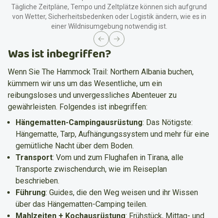
Tägliche Zeitpläne, Tempo und Zeltplätze können sich aufgrund
anzusehen.
von Wetter, Sicherheitsbedenken oder Logistik ändern, wie es in
einer Wildnisumgebung notwendig ist.
Nachmittag
Previous slide
Next slide
Du wirst
spätestens um 17:00 Uhr
am Flughafen Tirana
Was ist inbegriffen?
(TIA) abgeholt; falls du schon in Tirana bist, erfolgt die
Abholung direkt dort. Von dort aus fahren wir gemeinsam
Wenn Sie The Hammock Trail: Northern Albania buchen,
zum Hotel in Shkoder, wo du deinen Guide und deine
kümmern wir uns um das Wesentliche, um ein
Mitabenteurer triffst.
reibungsloses und unvergessliches Abenteuer zu
Mahlzeiten
gewährleisten. Folgendes ist inbegriffen:
Abendessen im Hotel.
Hängematten-Campingausrüstung
:
Das Nötigste:
Hängematte, Tarp, Aufhängungssystem und mehr für eine
Unterkunft
gemütliche Nacht über dem Boden.
Transport
:
Vom und zum Flughafen in Tirana, alle
Geteiltes Hotelzimmer in Shkoder.
Transporte zwischendurch, wie im Reiseplan
beschrieben.
Führung
:
Guides, die den Weg weisen und ihr Wissen
über das Hängematten-Camping teilen.
Mahlzeiten + Kochausrüstung
:
Frühstück, Mittag- und