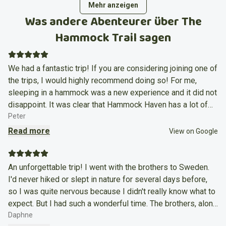
Mehr anzeigen
Was andere Abenteurer über The
Hammock Trail sagen
We had a fantastic trip! If you are considering joining one of
the trips, I would highly recommend doing so! For me,
sleeping in a hammock was a new experience and it did not
disappoint. It was clear that Hammock Haven has a lot of
experience with hammocking and hiking because all the
Peter
little details were very well designed. The hammocks were
Read more
View on Google
very comfortable and easy to set up, pack and carry. The
guides were two brothers with a great sense of humour
that managed to always keep a great atmosphere in the
An unforgettable trip! I went with the brothers to Sweden.
group, even on the day with a lot of rain. They were also
I'd never hiked or slept in nature for several days before,
very knowledgeable and willing to help when setting up our
so I was quite nervous because I didn't really know what to
hammocks for the night. They even brought a set of
expect. But I had such a wonderful time. The brothers, along
birthday decorations because they noticed one of us would
with all the clear information on the website, made sure I
Daphne
have a birthday during the trip! The route was both