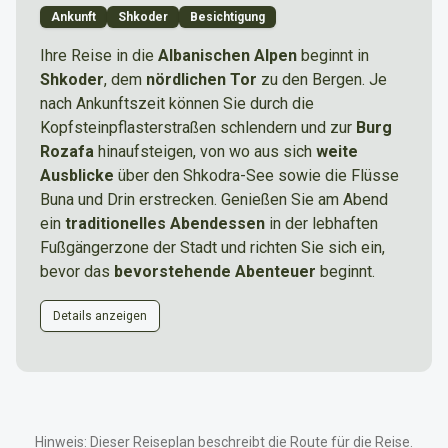
Ankunft
Shkoder
Besichtigung
Ihre Reise in die
Albanischen Alpen
beginnt in
Shkoder
, dem
nördlichen Tor
zu den Bergen. Je
nach Ankunftszeit können Sie durch die
Kopfsteinpflasterstraßen schlendern und zur
Burg
Rozafa
hinaufsteigen, von wo aus sich
weite
Ausblicke
über den Shkodra-See sowie die Flüsse
Buna und Drin erstrecken. Genießen Sie am Abend
ein
traditionelles Abendessen
in der lebhaften
Fußgängerzone der Stadt und richten Sie sich ein,
bevor das
bevorstehende Abenteuer
beginnt.
Details anzeigen
Vormittag
Anreise zum Flughafen Tirana (TIA). Falls du schon in
Hinweis: Dieser Reiseplan beschreibt die Route für die Reise.
Tirana bist, kannst du die Zeit nutzen, um dir die Stadt