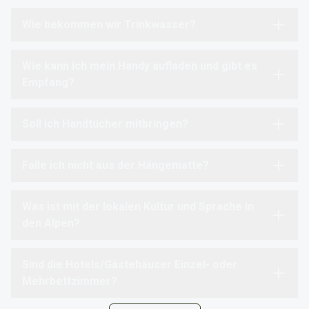
Wie bekommen wir Trinkwasser?
Wie kann ich mein Handy aufladen und gibt es
Empfang?
Soll ich Handtücher mitbringen?
Falle ich nicht aus der Hängematte?
Was ist mit der lokalen Kultur und Sprache in
den Alpen?
Sind die Hotels/Gästehäuser Einzel- oder
Mehrbettzimmer?