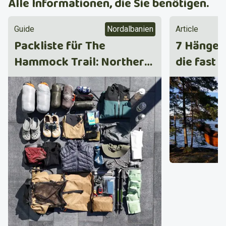
Alle Informationen, die Sie benötigen.
Guide
Nordalbanien
Article
Packliste für The
7 Hängem
Hammock Trail: Northern
die fast 
Albania
macht (u
besser m