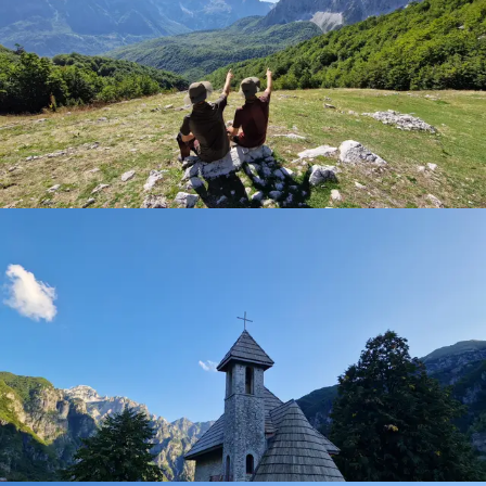
around the fire in the evenings and play games. The boys
me it was the first time laying in a hammock, but I do think it
even brought corn for popcorn and fairy lights for extra
is more comfortable than the usual tent + small mat. The
ambiance. It was my birthday during the trip, and they even
guides (2 brothers) were able to guide us through the trip
brought flags to hang up. So thoughtful! In short: this is an
with a positive mindset, witty jokes and interesting facts.
experience you don't want to miss. Everything is incredibly
All in all, amazing trip. A true recommendation for both new
well-organized, and even if you've never done this before,
hikers as well as experienced hikers who want to try out
it's a great opportunity to experience this adventure!
hammocking. 5/5 would go again!