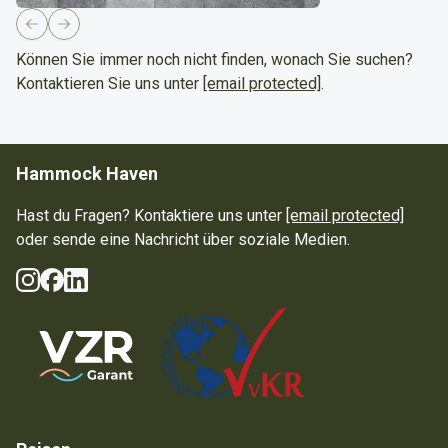
Previous slide
Next slide
Können Sie immer noch nicht finden, wonach Sie suchen?
Kontaktieren Sie uns unter
[email protected]
.
Hammock Haven
Hast du Fragen? Kontaktiere uns unter
[email protected]
oder sende eine Nachricht über soziale Medien.
Instagram
Facebook
LinkedIn
Soziale Medien
Guarantee Scheme