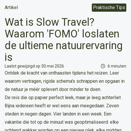
Artikel
Praktische Tips
Wat is Slow Travel?
Waarom 'FOMO' loslaten
de ultieme natuurervaring
is
Leestijd
Laatst gewijzigd op 30 mei 2026
6 minuten
Ontdek de kracht van onthaasten tijdens het reizen. Leer
waarom vertragen, rigide schema's schrappen en opgaan in
de natuur je méér oplevert door minder te doen.
De reis die op papier perfect leek, maar je leeg achterliet
Bijna iedereen heeft er wel eens aan meegedaan. Zeven
steden in negen dagen. Vier landen in een week. Een
vakantie die tot op de minuut was geoptimaliseerd: elke
ochtend wakker worden op een nieuwe plek, elke middag