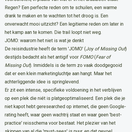
Regen? Een perfecte reden om te schuilen, een warme
drank te maken en te wachten tot het droog is. Een
onverwacht mooi uitzicht? Een legitieme reden om later in
het kamp aan te komen. Die trail loopt niet weg.
JOMO: waarom het niet is wat je denkt
De reisindustrie heeft de term 'JOMO' (
Joy of Missing Out
)
destijds bedacht als het antigif voor
FOMO
(
Fear of
Missing Out
). Inmiddels is de term zo vaak doodgegooid
dat er een klein marketingluchtje aan hangt. Maar het
achterliggende idee is springlevend.
Er zit een intense, specifieke voldoening in het verblijven
op een plek die niét is platgeoptimaliseerd. Een plek die je
niet kapot hebt geresearched op internet, die geen Google-
rating heeft, waar geen wachtrij staat en waar geen 'best-
practice' reisschema voor bestaat. Het plezier van het
skippen van al die 'must-sees' is puur, en dat gevoel