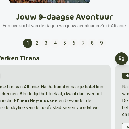
Jouw 9-daagse Avontuur
Een overzicht van de dagen van jouw avontuur in Zuid-Albanië.
1
2
3
4
5
6
7
8
9
Verken Tirana
H
nde hart van Albanië. Na de transfer naar je hotel kun
Na 
erkennen. Als de tijd het toelaat, dwaal dan over het
wan
orische
Et'hem Bey-moskee
en bewonder de
De 
e de skyline van de hoofdstad sieren voordat we
he
en 
Be