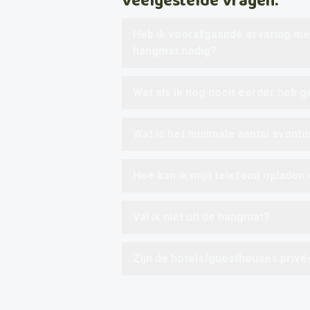
Veelgestelde Vragen.
Heb ik voorafgaande ervaring me
hangmat nodig?
Wat als ik nog nooit eerder heb
Wat is het minimale aantal avontu
Hoe kan ik mijn telefoon opladen 
Val ik niet uit de hangmat?
Zijn de hotels/guesthouses priv