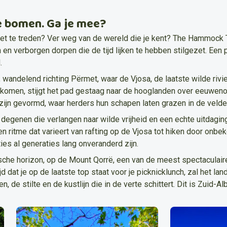
de bomen. Ga je mee?
t te treden? Ver weg van de wereld die je kent? The Hammock Tr
en verborgen dorpen die de tijd lijken te hebben stilgezet. Een p
.
, wandelend richting Përmet, waar de Vjosa, de laatste wilde rivi
komen, stijgt het pad gestaag naar de hooglanden over eeuweno
ijn gevormd, waar herders hun schapen laten grazen in de velde
egenen die verlangen naar wilde vrijheid en een echte uitdaging
 ritme dat varieert van rafting op de Vjosa tot hiken door onb
ies al generaties lang onveranderd zijn.
sche horizon, op de Mount Qorrë, een van de meest spectaculaire k
d dat je op de laatste top staat voor je picknicklunch, zal het la
 de stilte en de kustlijn die in de verte schittert. Dit is Zuid-A