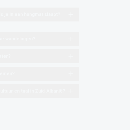
ls je in een hangmat slaapt?
kse wandelingen?
ater?
nemen?
ultuur en taal in Zuid-Albanië?