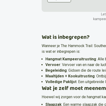
Let
Ochtend
kampeer
Aankomst in Tirana
en transfer naar je
Neem de tijd om te settelen en op te fr
na je reis.
Wat is inbegrepen?
Wanneer je The Hammock Trail: Southern
is wat er inbegrepen is:
Maaltijden
Hangmat Kampeeruitrusting
:
Alle
Diner in het hotel of een lokaal restaura
Vervoer
:
Vervoer van en naar de luc
Begeleiding
:
Gidsen die de route l
Maaltijden + Kookuitrusting
:
Ontbij
Volledige Paklijst
:
Een uitgebreide 
Wat je zelf moet meenem
Hoewel wij zorgen voor de hangmat kam
Slaapzak
:
Een warme slaapzak die ge