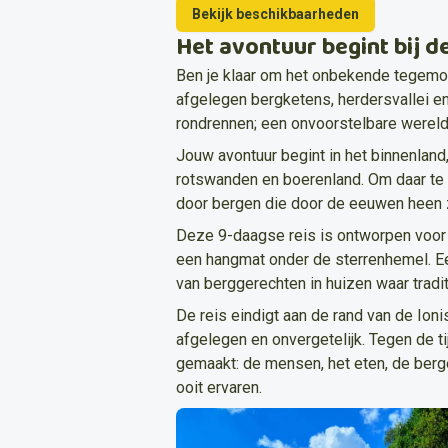
Bekijk beschikbaarheden
Het avontuur begint bij 
Ben je klaar om het onbekende tegemoe
afgelegen bergketens, herdersvallei en 
rondrennen; een onvoorstelbare wereld
Jouw avontuur begint in het binnenland
rotswanden en boerenland. Om daar te 
door bergen die door de eeuwen heen z
Deze 9-daagse reis is ontworpen voor d
een hangmat onder de sterrenhemel. Een
van berggerechten in huizen waar tradit
De reis eindigt aan de rand van de Ioni
afgelegen en onvergetelijk. Tegen de tij
gemaakt: de mensen, het eten, de bergen,
ooit ervaren.