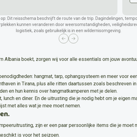
 op: Dit reisschema beschrijft de route van de trip. Dagindelingen, temp
Middag
plekken kunnen veranderen door weersomstandigheden, veiligheidsre
logistiek, zoals gebruikelijk is in een wildernisomgeving.
 hotel.
Maak een korte wandeling door het
Na 
issen
stadscentrum om de
kleurrijke architectuur
Pes
Previous slide
Next slide
te bewonderen. Verken het
Skanderbegplein
his
en de lokale bezienswaardigheden voor een
lan
eerste kennismaking met de Albanese cultuur.
 Albania boekt, zorgen wij voor alle essentials om jouw avontuu
M
Accommodatie
Ontb
 benodigdheden: hangmat, tarp, ophangsysteem en meer voor een
nt.
Gedeelde hotelkamer in Tirana.
gue
hthaven in Tirana, plus alle ritten daartussen zoals beschreven i
eiden en hun kennis over hangmatkamperen met je delen.
t, lunch en diner. En de uitrusting die je nodig hebt om je eigen m
lijst met alles wat je mee moet nemen.
en.
peeruitrusting, zijn er een paar persoonlijke items die je moe
schikt is voor het seizoen.