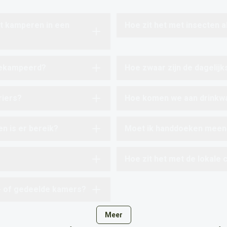
t kamperen in een
Hoe zit het met insecten a
 gekampeerd?
Hoe zwaar zijn de dagelij
riers?
Hoe komen we aan drinkw
en is er bereik?
Moet ik handdoeken mee
Hoe zit het met de lokale c
é- of gedeelde kamers?
Meer