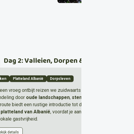
Dag 2: Valleien, Dorpen & Hooggelegen 
iken
Platteland Albanië
Dorpsleven
een vroeg ontbijt reizen we zuidwaarts naar het
dorp Peshtan
.
deling door
oude landschappen
,
stenen dorpen
en weidse be
route biedt een rustige introductie tot de
vredige valleien
en he
t
platteland van Albanië
, voordat je aankomt bij het pension voo
lokale gastvrijheid.
kijk details