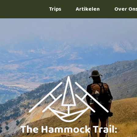
Trips
Artikelen
Over On
The Hammock Trail: