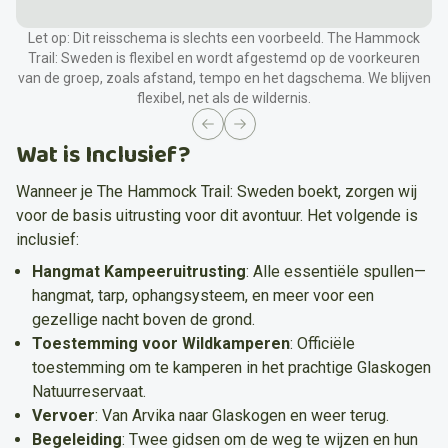
Let op: Dit reisschema is slechts een voorbeeld. The Hammock
Ochtend
Trail: Sweden is flexibel en wordt afgestemd op de voorkeuren
van de groep, zoals afstand, tempo en het dagschema. We blijven
Aankomst in Arvika
, maak een wandeling rond het meer
flexibel, net als de wildernis.
en haal frisse lucht voordat je naar het ontmoetingspunt
gaat.
Previous slide
Next slide
Wat is Inclusief?
Middag
Wanneer je The Hammock Trail: Sweden boekt, zorgen wij
Verzamel bij
station Arvika
, ontmoet je gidsen en
voor de basis uitrusting voor dit avontuur. Het volgende is
medereizigers. Reis vervolgens samen het hart van het
Glaskogen Natuurreservaat
binnen.
Uitrusting- en
inclusief:
veiligheidsinstructies
, gevolgd door een korte hike naar
Hangmat Kampeeruitrusting
:
Alle essentiële spullen—
onze eerste kampeerplek. Leer hoe je een hangmat opzet,
hangmat, tarp, ophangsysteem, en meer voor een
bereid en geniet samen van het
avondmaal
.
gezellige nacht boven de grond.
Maaltijden
Toestemming voor Wildkamperen
:
Officiële
toestemming om te kamperen in het prachtige Glaskogen
Avondeten samen op onze eerste kampeerplek.
Natuurreservaat.
Vervoer
:
Van Arvika naar Glaskogen en weer terug.
Accommodatie
Begeleiding
:
Twee gidsen om de weg te wijzen en hun