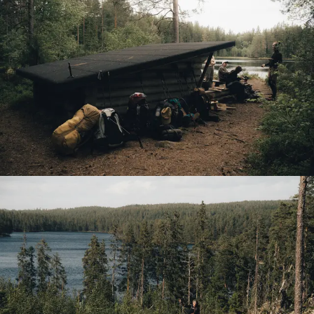
is a bit smaller than walking around with tent equipment. For
around the fire in the evenings and play games. The boys
me it was the first time laying in a hammock, but I do think it
even brought corn for popcorn and fairy lights for extra
is more comfortable than the usual tent + small mat. The
ambiance. It was my birthday during the trip, and they even
guides (2 brothers) were able to guide us through the trip
brought flags to hang up. So thoughtful! In short: this is an
with a positive mindset, witty jokes and interesting facts.
experience you don't want to miss. Everything is incredibly
All in all, amazing trip. A true recommendation for both new
well-organized, and even if you've never done this before,
hikers as well as experienced hikers who want to try out
it's a great opportunity to experience this adventure!
hammocking. 5/5 would go again!