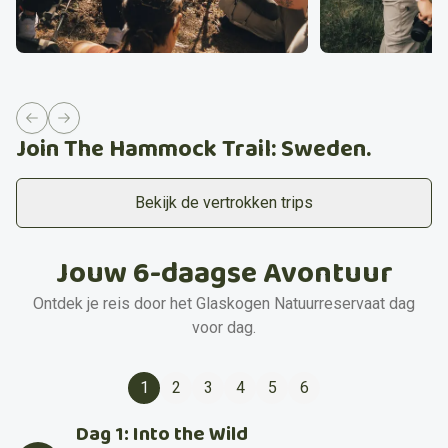
Previous slide
Next slide
Join The Hammock Trail: Sweden.
Bekijk de vertrokken trips
Jouw 6-daagse Avontuur
Ontdek je reis door het Glaskogen Natuurreservaat dag
voor dag.
1
2
3
4
5
6
Dag 1: Into the Wild