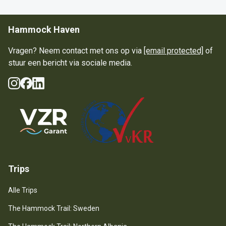
Hammock Haven
Vragen? Neem contact met ons op via
[email protected]
of
stuur een bericht via sociale media.
Instagram
Facebook
LinkedIn
Sociale media
Guarantee Scheme
Trips
Alle Trips
The Hammock Trail: Sweden