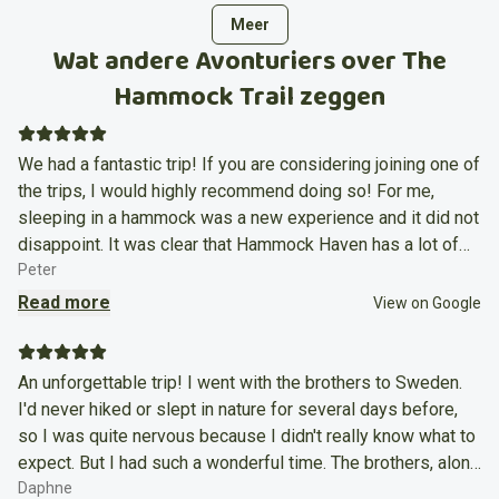
Meer
Wat andere Avonturiers over The
Hammock Trail zeggen
We had a fantastic trip! If you are considering joining one of
the trips, I would highly recommend doing so! For me,
sleeping in a hammock was a new experience and it did not
disappoint. It was clear that Hammock Haven has a lot of
experience with hammocking and hiking because all the
Peter
little details were very well designed. The hammocks were
Read more
View on Google
very comfortable and easy to set up, pack and carry. The
guides were two brothers with a great sense of humour
that managed to always keep a great atmosphere in the
An unforgettable trip! I went with the brothers to Sweden.
group, even on the day with a lot of rain. They were also
I'd never hiked or slept in nature for several days before,
very knowledgeable and willing to help when setting up our
so I was quite nervous because I didn't really know what to
hammocks for the night. They even brought a set of
expect. But I had such a wonderful time. The brothers, along
birthday decorations because they noticed one of us would
with all the clear information on the website, made sure I
Daphne