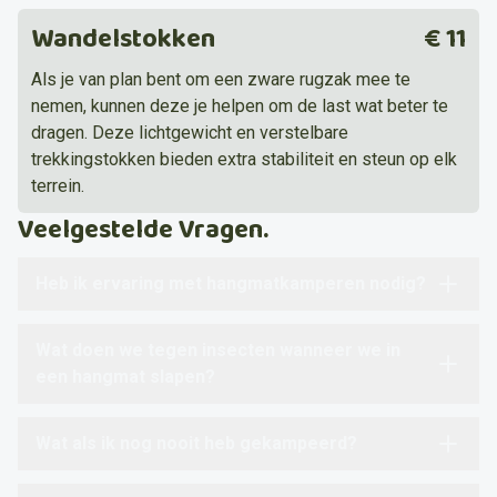
Wandelstokken
€ 11
Als je van plan bent om een zware rugzak mee te
nemen, kunnen deze je helpen om de last wat beter te
dragen. Deze lichtgewicht en verstelbare
trekkingstokken bieden extra stabiliteit en steun op elk
terrein.
Veelgestelde Vragen.
Heb ik ervaring met hangmatkamperen nodig?
Wat doen we tegen insecten wanneer we in
een hangmat slapen?
Wat als ik nog nooit heb gekampeerd?